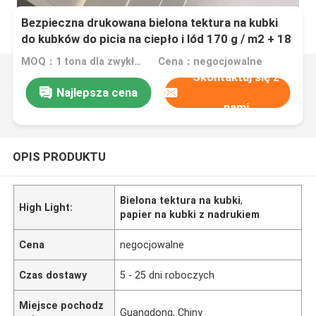
Bezpieczna drukowana bielona tektura na kubki
do kubków do picia na ciepło i lód 170 g / m2 + 18
g / m2
MOQ：1 tona dla zwykłego rozmiaru lub 10 ton dla specjalnego rozmiaru
Cena：negocjowalne
Skontaktuj się z
Najlepsza cena
nami
OPIS PRODUKTU
Bielona tektura na kubki
,
High Light:
papier na kubki z nadrukiem
Cena
negocjowalne
Czas dostawy
5 - 25 dni roboczych
Miejsce pochodz
Guangdong, Chiny