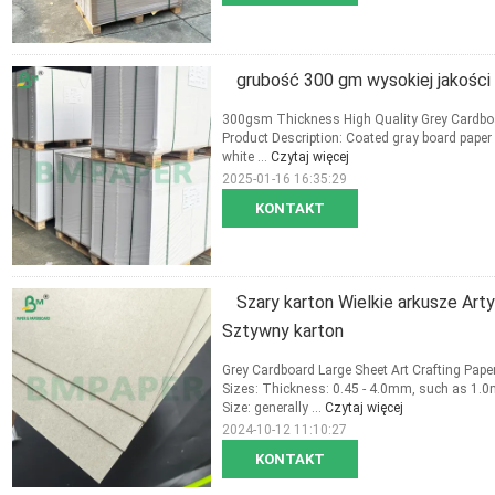
grubość 300 gm wysokiej jakości
300gsm Thickness High Quality Grey Cardboa
Product Description: Coated gray board paper 
white ...
Czytaj więcej
2025-01-16 16:35:29
KONTAKT
Szary karton Wielkie arkusze Ar
Sztywny karton
Grey Cardboard Large Sheet Art Crafting Pap
Sizes: Thickness: 0.45 - 4.0mm, such as 
Size: generally ...
Czytaj więcej
2024-10-12 11:10:27
KONTAKT