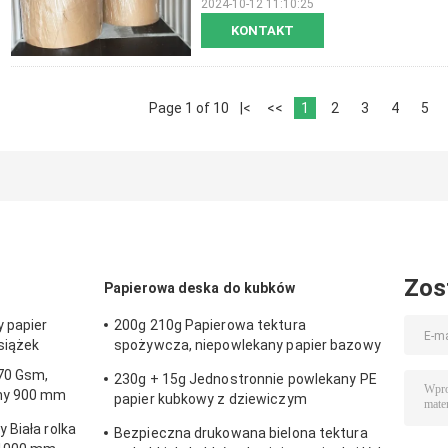
2024-10-12 11:10:25
KONTAKT
Page 1 of 10
|<
<<
1
2
3
4
5
Zos
Papierowa deska do kubków
y papier
200g 210g Papierowa tektura
siążek
spożywcza, niepowlekany papier bazowy
Wodoodporny
 70 Gsm,
230g + 15g Jednostronnie powlekany PE
ny 900 mm
papier kubkowy z dziewiczym
materiałem celulozowym
 Biała rolka
Bezpieczna drukowana bielona tektura