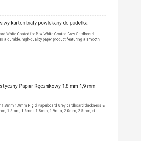
 siwy karton biały powlekany do pudełka
rd White Coated for Box White Coated Grey Cardboard
is a durable, high-quality paper product featuring a smooth
tystyczny Papier Ręcznikowy 1,8 mm 1,9 mm
er 1.8mm 1.9mm Rigid Paperboard Grey cardboard thickness &
1.0mm, 1.5mm, 1.6mm, 1.8mm, 1.9mm, 2.0mm, 2.5mm, etc