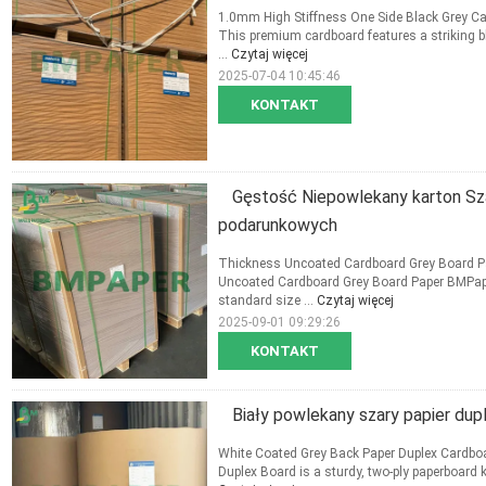
1.0mm High Stiffness One Side Black Grey Car
This premium cardboard features a striking bl
...
Czytaj więcej
2025-07-04 10:45:46
KONTAKT
Gęstość Niepowlekany karton Sz
podarunkowych
Thickness Uncoated Cardboard Grey Board Pap
Uncoated Cardboard Grey Board Paper BMPap
standard size ...
Czytaj więcej
2025-09-01 09:29:26
KONTAKT
Biały powlekany szary papier dup
White Coated Grey Back Paper Duplex Cardboa
Duplex Board is a sturdy, two-ply paperboard k