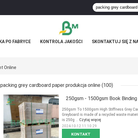
KA PO FABRYCE
KONTROLA JAKOŚCI
SKONTAKTUJ SIĘ Z N
t Online
packing grey cardboard paper produkcja online
(100)
250gsm - 1500gsm Book Binding B
250gsm To 1500gsm High Stiffness Grey Car
Greyboard is made of a recycled waste mater
is 250g ...
Czytaj więcej
2024-10-12 11:10:29
KONTAKT