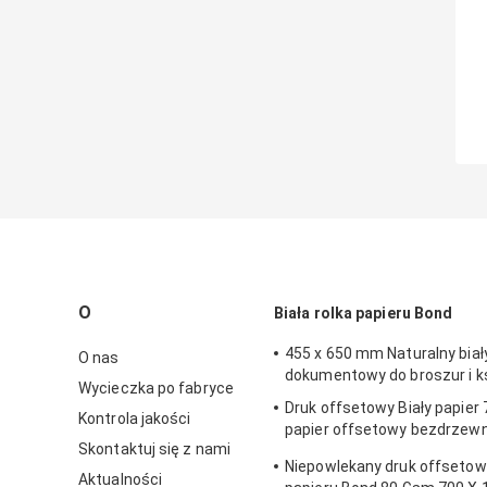
O
Biała rolka papieru Bond
455 x 650 mm Naturalny biał
O nas
dokumentowy do broszur i k
Wycieczka po fabryce
Druk offsetowy Biały papier
Kontrola jakości
papier offsetowy bezdrzew
Skontaktuj się z nami
615 mm
Niepowlekany druk offsetowy
Aktualności