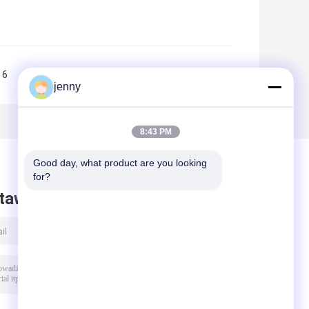
6
7
8
9
10
>>
>|
jenny
8:43 PM
Good day, what product are you looking 
for?
taw wiadomość