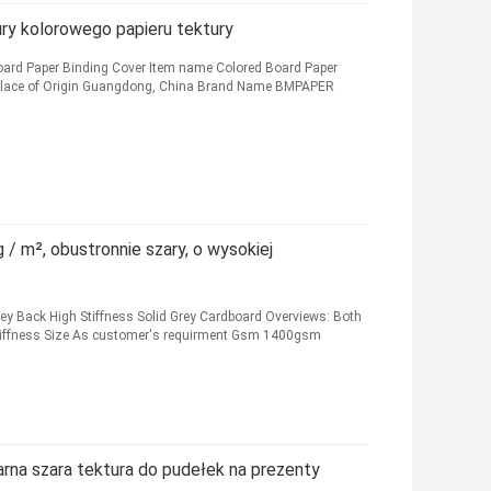
ry kolorowego papieru tektury
oard Paper Binding Cover Item name Colored Board Paper
w Place of Origin Guangdong, China Brand Name BMPAPER
 / m², obustronnie szary, o wysokiej
y Back High Stiffness Solid Grey Cardboard Overviews: Both
Stiffness Size As customer's requirment Gsm 1400gsm
rna szara tektura do pudełek na prezenty