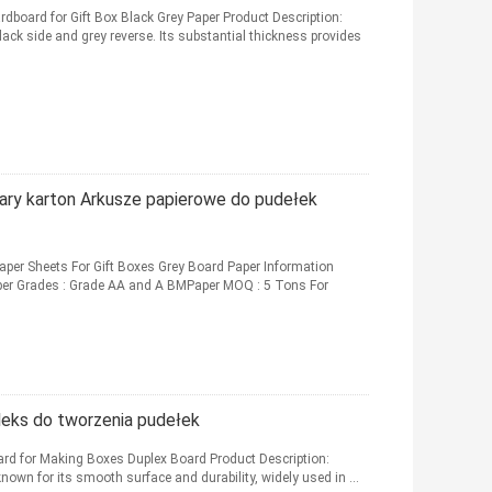
dboard for Gift Box Black Grey Paper Product Description:
ack side and grey reverse. Its substantial thickness provides
ary karton Arkusze papierowe do pudełek
er Sheets For Gift Boxes Grey Board Paper Information
er Grades : Grade AA and A BMPaper MOQ : 5 Tons For
leks do tworzenia pudełek
rd for Making Boxes Duplex Board Product Description:
nown for its smooth surface and durability, widely used in ...