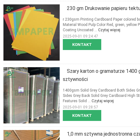
230 gm Drukowanie papieru tektu
r 230gsm Printing Cardboard Paper colored b
Material Wood Pulp Color Red, green, yello
Coating Uncoated ...
Czytaj więcej
2025-09-01 09:24:47
KONTAKT
Szary karton o gramaturze 1400 g
sztywności
1400gsm Solid Grey Cardboard Both Sides Gre
Sides Grey Back Solid Grey Cardboard High 
Features Solid ...
Czytaj więcej
2025-09-01 09:28:57
KONTAKT
1,0 mm sztywna jednostronna cza