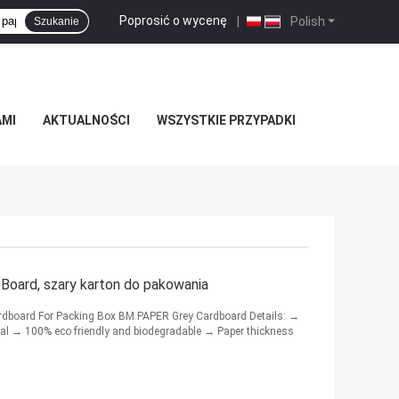
Poprosić o wycenę
|
Polish
Szukanie
AMI
AKTUALNOŚCI
WSZYSTKIE PRZYPADKI
oard, szary karton do pakowania
dboard For Packing Box BM PAPER Grey Cardboard Details: →
ial → 100% eco friendly and biodegradable → Paper thickness