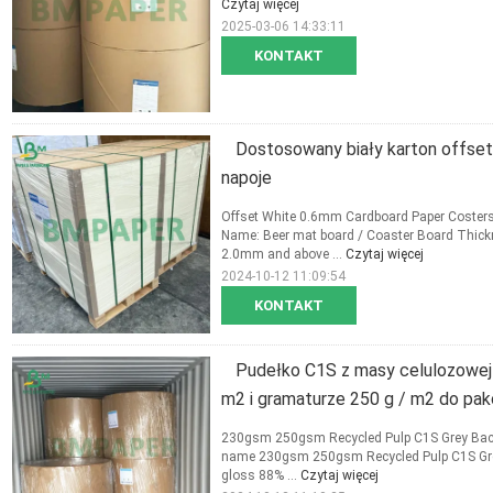
Czytaj więcej
2025-03-06 14:33:11
KONTAKT
Dostosowany biały karton offse
napoje
Offset White 0.6mm Cardboard Paper Costers
Name: Beer mat board / Coaster Board Thi
2.0mm and above ...
Czytaj więcej
2024-10-12 11:09:54
KONTAKT
Pudełko C1S z masy celulozowej z
m2 i gramaturze 250 g / m2 do pa
230gsm 250gsm Recycled Pulp C1S Grey Back 
name 230gsm 250gsm Recycled Pulp C1S Grey 
gloss 88% ...
Czytaj więcej