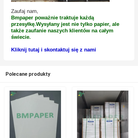
Zaufaj nam,
Rolka papieru termicznego
Bmpaper poważnie traktuje każdą
przesyłkę.Wysyłany jest nie tylko papier, ale
także zaufanie naszych klientów na całym
Biała rolka papieru Bond
świecie.
Kliknij tutaj i skontaktuj się z nami
Niepowlekany papier offsetowy
Polecane produkty
Papierowa deska do kubków
Niepowlekany papier bezdrzewny
Papier do pudełek na żywność
Papier z jedwabistym połyskiem