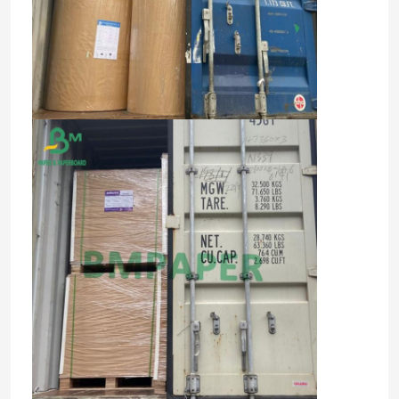
Wycieczka po fabryce
Kontrola jakości
Skontaktuj się z nami
Aktualności
Wszystkie przypadki
Papier do plotera CAD
Papier NCR bezwęglowy