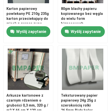
Karton papierowy
80gm blachy papieru
Karton SBS
powlekany PE 210g 235g
kopiowanego bez węgla
karton przeciekający do
do wielu form
misek z gorącą zupą
biznesowych
Powlekana płyta dwustronna
Wyślij zapytanie
Wyślij zapytanie
Tablica do oprawy książek
Błyszczący papier C2S
Zapakuj papier pakowy
Kraft Liner Board
Arkusze kartonowe z
Teksturowany papier
czarnym rdzeniem o
papierowy 24g 25g z
grubości 0,3 mm, 320 g /
szerokością rolki
Papier do pakowania żywności
m2 X 66 cm X 120 cm
26,5mm Biały kolor