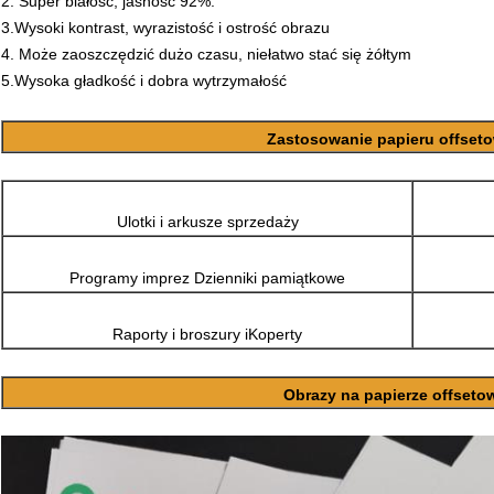
2. Super białość, jasność 92%.
3.
Wysoki kontrast, wyrazistość i ostrość obrazu
4. Może zaoszczędzić dużo czasu, niełatwo stać się żółtym
5.
Wysoka gładkość i dobra wytrzymałość
Zastosowanie papieru offse
Ulotki i arkusze sprzedaży
Programy imprez Dzienniki pamiątkowe
Raporty i broszury i
Koperty
Obrazy na papierze offset