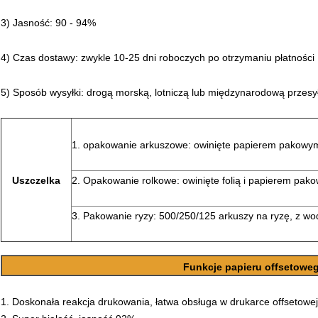
3) Jasność: 90 - 94%
4) Czas dostawy: zwykle 10-25 dni roboczych po otrzymaniu płatności
5) Sposób wysyłki: drogą morską, lotniczą lub międzynarodową przes
1. opakowanie arkuszowe: owinięte papierem pakowym 
Uszczelka
2. Opakowanie rolkowe: owinięte folią i papierem pak
3. Pakowanie ryzy: 500/250/125 arkuszy na ryzę, z w
Funkcje papieru offsetowe
1. Doskonała reakcja drukowania, łatwa obsługa w drukarce offsetowej