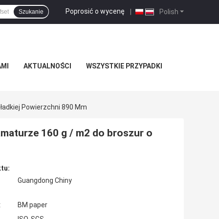
Poprosić o wycenę
|
Polish
Szukanie
AMI
AKTUALNOŚCI
WSZYSTKIE PRZYPADKI
Gładkiej Powierzchni 890 Mm
amaturze 160 g / m2 do broszur o
tu:
Guangdong Chiny
:
BM paper