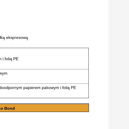
yłką ekspresową
i folią PE
owym
odoodpornym papierem pakowym i folią PE
go Bond