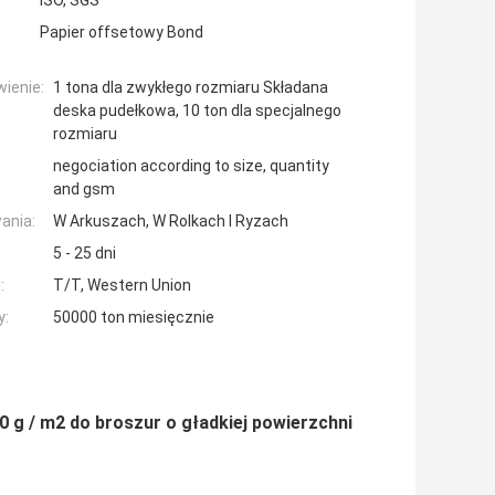
ISO, SGS
Papier offsetowy Bond
ienie:
1 tona dla zwykłego rozmiaru Składana
deska pudełkowa, 10 ton dla specjalnego
rozmiaru
negociation according to size, quantity
and gsm
ania:
W Arkuszach, W Rolkach I Ryzach
5 - 25 dni
:
T/T, Western Union
y:
50000 ton miesięcznie
 g / m2 do broszur o gładkiej powierzchni