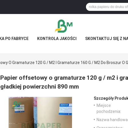
KA PO FABRYCE
KONTROLA JAKOŚCI
SKONTAKTUJ SIĘ Z N
towy O Gramaturze 120 G / M2 I Gramaturze 160 G / M2 Do Broszur O 
Papier offsetowy o gramaturze 120 g / m2 i gr
gładkiej powierzchni 890 mm
Szczegóły Produk
Miejsce
pochodzenia:
Nazwa handlowa