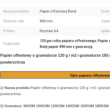
Nazwa produktu:
Papier offsetowy Bond
Grama
Rozmiar rolki:
890 mm
Zapła
Próbka:
Rozmiar A4
Aplika
120 gm rolka papieru offsetowego
,
Papier 
Podkreślić:
Biały papier 890 mm z gwarancją
Papier offsetowy o gramaturze 120 g / m2 i gramaturze 160
powierzchnia
Opis papieru offsetow
1
) Nazwa produktu:
Papier offsetowy o gramaturze 120 g / m2 i gram
powierzchnia
2) Gramatura: 90GSM 100GSM 120GSM 140GSM 150GSM 180GS