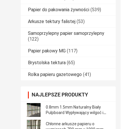
Papier do pakowania żywności
(539)
Arkusze tektury falistej
(53)
Samoprzylepny papier samoprzylepny
(122)
Papier pakowy MG
(117)
Brystolska tektura
(65)
Rolka papieru gazetowego
(41)
NAJLEPSZE PRODUKTY
0.8mm 1.5mm Naturalny Biały
Pulpboard Wypływający wilgoć i
wodę
Chłonne arkusze papieru o