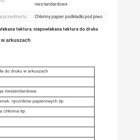
ść:
niestandardowe
 przedmiotu:
Chłonny papier podkładki pod piwo
lekana tektura
,
niepowlekana tektura do druku
u w arkuszach
uła do druku w arkuszach
uga niestandardowa.
nek, ręczników papierowych itp.
a chłonna itp.