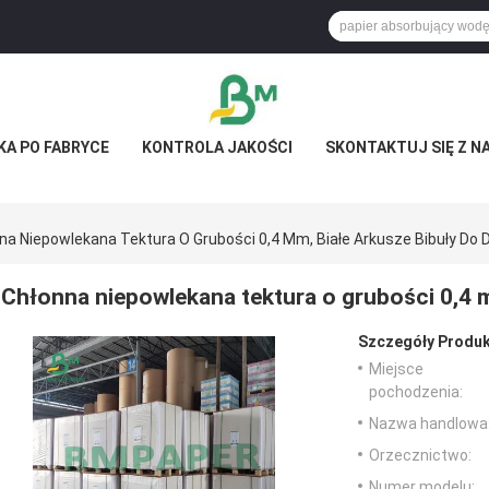
KA PO FABRYCE
KONTROLA JAKOŚCI
SKONTAKTUJ SIĘ Z N
na Niepowlekana Tektura O Grubości 0,4 Mm, Białe Arkusze Bibuły Do ​​
Chłonna niepowlekana tektura o grubości 0,4 mm
Szczegóły Produk
Miejsce
pochodzenia:
Nazwa handlowa
Orzecznictwo:
Numer modelu: