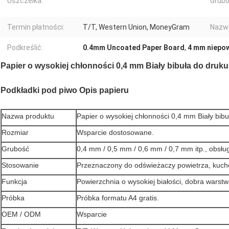
Uszczelka:
Grubo
Termin płatności:
T/T, Western Union, MoneyGram
Nazwa
Podkreślić:
0.4mm Uncoated Paper Board
,
4 mm niepow
Papier o wysokiej chłonności 0,4 mm Biały bibuła do druk
Podkładki pod piwo Opis papieru
Nazwa produktu
Papier o wysokiej chłonności 0,4 mm Biały bib
Rozmiar
Wsparcie dostosowane.
Grubość
0,4 mm / 0,5 mm / 0,6 mm / 0,7 mm itp., obsł
Stosowanie
Przeznaczony do odświeżaczy powietrza, kuche
Funkcja
Powierzchnia o wysokiej białości, dobra warstw
Próbka
Próbka formatu A4 gratis.
OEM / ODM
Wsparcie