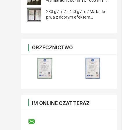
wymiarach 700 mm x 1000 mm
Super chłonne płynne płaskie
powierzchnie
230 g / m2 - 450 g / m2 Mata do
piwa z dobrym efektem
drukowania Gładka powierzchnia
ORZECZNICTWO
IM ONLINE CZAT TERAZ