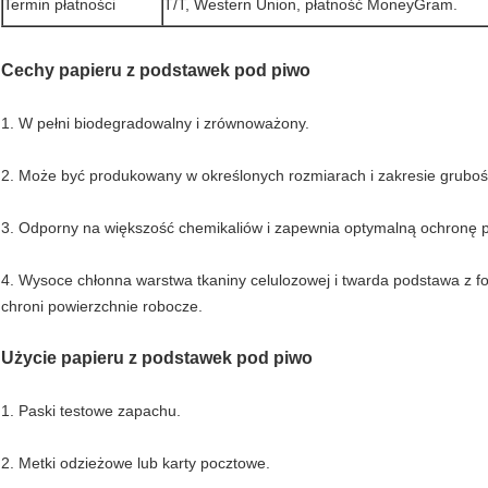
Termin płatności
T/T, Western Union, płatność MoneyGram.
Cechy papieru z podstawek pod piwo
1. W pełni biodegradowalny i zrównoważony.
2. Może być produkowany w określonych rozmiarach i zakresie grubo
3. Odporny na większość chemikaliów i zapewnia optymalną ochronę p
4. Wysoce chłonna warstwa tkaniny celulozowej i twarda podstawa z foli
chroni powierzchnie robocze.
Użycie papieru z podstawek pod piwo
1. Paski testowe zapachu.
2. Metki odzieżowe lub karty pocztowe.