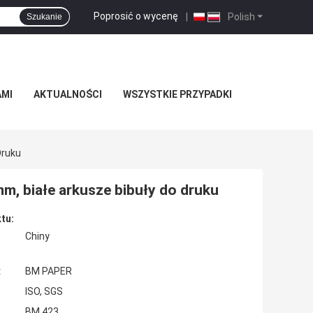
Poprosić o wycenę
|
Polish
Szukanie
AMI
AKTUALNOŚCI
WSZYSTKIE PRZYPADKI
druku
, białe arkusze bibuły do ​​druku
tu:
Chiny
:
BM PAPER
ISO, SGS
BM 423