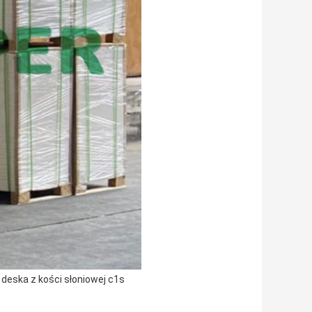
a deska z kości słoniowej c1s