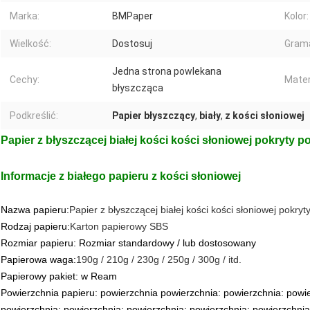
Marka:
BMPaper
Kolor:
Wielkość:
Dostosuj
Grama
Jedna strona powlekana
Cechy:
Mater
błyszcząca
Podkreślić:
Papier błyszczący
,
biały
,
z kości słoniowej
Papier z błyszczącej białej kości kości słoniowej pokryty 
Informacje z białego papieru z kości słoniowej
Nazwa papieru:
Papier z błyszczącej białej kości kości słoniowej pokry
Rodzaj papieru:
Karton papierowy SBS
Rozmiar papieru: Rozmiar standardowy / lub dostosowany
Papierowa waga:
190g / 210g / 230g / 250g / 300g / itd.
Papierowy pakiet: w Ream
Powierzchnia papieru: powierzchnia powierzchnia: powierzchnia: powie
powierzchnia: powierzchnia: powierzchnia: powierzchnia: powierzchnia