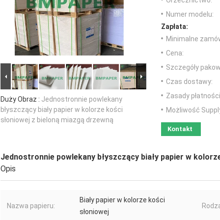
Orzecznictwo:
Numer modelu:
Zapłata:
Minimalne zamów
Cena:
Szczegóły pakow
Czas dostawy:
Zasady płatności
Duży Obraz :
Jednostronnie powlekany
błyszczący biały papier w kolorze kości
Możliwość Suppl
słoniowej z bieloną miazgą drzewną
Kontakt
Jednostronnie powlekany błyszczący biały papier w kolorz
Opis
Biały papier w kolorze kości
Nazwa papieru:
Rodza
słoniowej