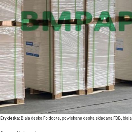
,
,
Etykietka:
Biała deska Foldcote
powlekana deska składana FBB
biał