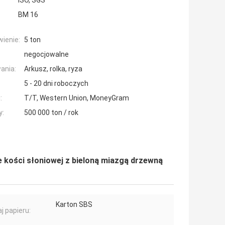
ISO, SGS
BM 16
ienie:
5 ton
negocjowalne
ania:
Arkusz, rolka, ryza
5 - 20 dni roboczych
:
T/T, Western Union, MoneyGram
y:
500 000 ton / rok
e kości słoniowej z bieloną miazgą drzewną
Karton SBS
j papieru: