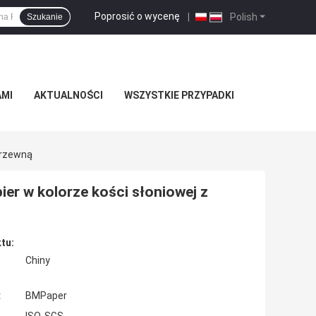
Poprosić o wycenę
|
Polish
Szukanie
AMI
AKTUALNOŚCI
WSZYSTKIE PRZYPADKI
Drzewną
er w kolorze kości słoniowej z
tu:
Chiny
:
BMPaper