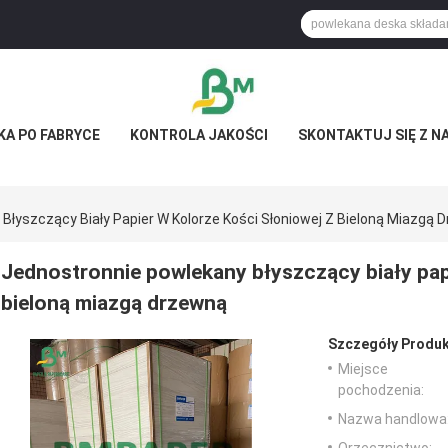
KA PO FABRYCE
KONTROLA JAKOŚCI
SKONTAKTUJ SIĘ Z N
Błyszczący Biały Papier W Kolorze Kości Słoniowej Z Bieloną Miazgą 
Jednostronnie powlekany błyszczący biały papi
bieloną miazgą drzewną
Szczegóły Produk
Miejsce
pochodzenia:
Nazwa handlowa