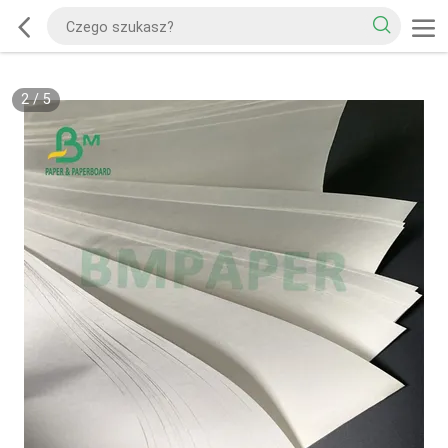
2
/
5