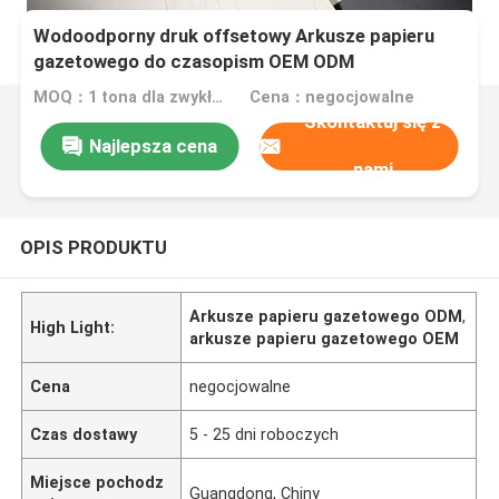
Wodoodporny druk offsetowy Arkusze papieru
gazetowego do czasopism OEM ODM
MOQ：1 tona dla zwykłego rozmiaru lub 10 ton dla specjalnego rozmiaru
Cena：negocjowalne
Skontaktuj się z
Najlepsza cena
nami
OPIS PRODUKTU
Arkusze papieru gazetowego ODM
,
High Light:
arkusze papieru gazetowego OEM
Cena
negocjowalne
Czas dostawy
5 - 25 dni roboczych
Miejsce pochodz
Guangdong, Chiny