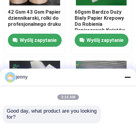
42 Gsm 43 Gsm Papier
60gsm Bardzo Duży
Wycieczka po fabryce
dziennikarski, rolki do
Biały Papier Krepowy
profesjonalnego druku
Do Robienia
Papierowych Kwiatów
Papieru
Kontrola jakości
Wyślij zapytanie
Wyślij zapytanie
Rzemieślniczego
Skontaktuj się z nami
Aktualności
jenny
Wszystkie przypadki
3:14 AM
Good day, what product are you looking 
Papier do plotera CAD
for?
Papier do drukowania
Papier gazetowy o
gazet Niepowlekany
gramaturze 45 g / m2 i
arkusz Papel do
gramaturze 48,8 g /
Papier NCR bezwęglowy