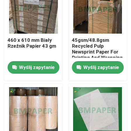
460 x 610 mm Biały
45gsm/48.8gsm
Rzeźnik Papier 43 gm
Recycled Pulp
Newsprint Paper For
Printing And Wrapping
In Roll
Wyślij zapytanie
Wyślij zapytanie
Dom
Produkty
O nas