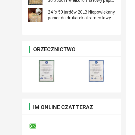
36''x500ft Wielkoformatowy papier
do kreślenia dla inżynierów
24 "x 50 jardów 20LB Niepowlekany
papier do drukarek atramentowych
Bond Rolki papieru do plotera CAD
ORZECZNICTWO
IM ONLINE CZAT TERAZ