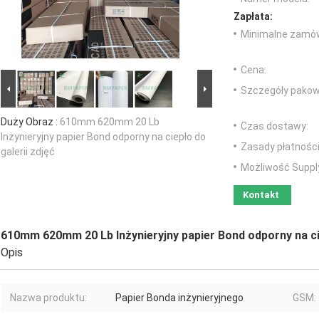
Zapłata:
Minimalne zamów
Cena:
Szczegóły pakow
Duży Obraz :
610mm 620mm 20 Lb
Czas dostawy:
Inżynieryjny papier Bond odporny na ciepło do
Zasady płatności
galerii zdjęć
Możliwość Suppl
Kontakt
610mm 620mm 20 Lb Inżynieryjny papier Bond odporny na cie
Opis
Nazwa produktu:
Papier Bonda inżynieryjnego
GSM: