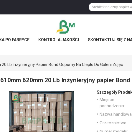
KA PO FABRYCE
KONTROLA JAKOŚCI
SKONTAKTUJ SIĘ Z N
 Lb Inżynieryjny Papier Bond Odporny Na Ciepło Do Galerii Zdjęć
610mm 620mm 20 Lb Inżynieryjny papier Bond o
Szczegóły Produk
Miejsce
pochodzenia:
Nazwa handlowa
Orzecznictwo:
Numer modelu: