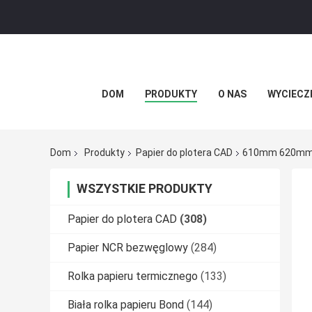
DOM
PRODUKTY
O NAS
WYCIECZ
Dom
Produkty
Papier do plotera CAD
610mm 620mm 20
WSZYSTKIE PRODUKTY
Papier do plotera CAD
(308)
Papier NCR bezwęglowy
(284)
Rolka papieru termicznego
(133)
Biała rolka papieru Bond
(144)