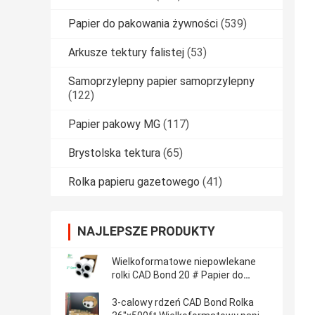
Papier do pakowania żywności
(539)
Arkusze tektury falistej
(53)
Samoprzylepny papier samoprzylepny
(122)
Papier pakowy MG
(117)
Brystolska tektura
(65)
Rolka papieru gazetowego
(41)
NAJLEPSZE PRODUKTY
Wielkoformatowe niepowlekane
rolki CAD Bond 20 # Papier do
plotera 24 '' x 150'
3-calowy rdzeń CAD Bond Rolka