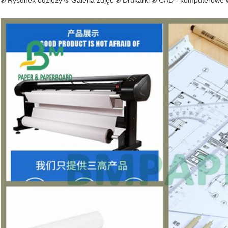
® Rysunek odzieży ® Galeria zdjęć ® Drukarki ® CAD - komputerowe