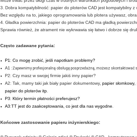
Może trwać przez długi czas w trudnych warunkach pogodowych i śro
3. Dobra kompatybilność: papier do ploterów CAD jest kompatybilny z
Bez względu na to, jakiego oprogramowania lub plotera używasz, obrazy
4. Gładka powierzchnia: papier do ploterów CAD ma gładką powierzchn
Sprawia również, że atrament nie wykrwawia się łatwo i dobrze się dru
Często zadawane pytania:
P1: Co mogę zrobić, jeśli napotkam problemy?
A1 :
Zapewnimy profesjonalną obsługę posprzedażną, możesz skontaktować się 
P2: Czy masz w swojej firmie jakiś inny papier?
A2: Tak, mamy taki jak biały papier dokumentowy
, papier słomkowy,
papier do ploterów itp.
P3: Który termin płatności preferujesz?
A3:TT jest do zaakceptowania, co jest dla nas wygodne.
Końcowe zastosowanie papieru inżynierskiego: