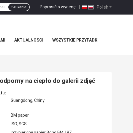
Poprosić o wycenę
|
Polish
Szukanie
AMI
AKTUALNOŚCI
WSZYSTKIE PRZYPADKI
dporny na ciepło do galerii zdjęć
tu:
Guangdong, Chiny
:
BM paper
ISO, SGS
Inżynieryjny papier Bond BM 187