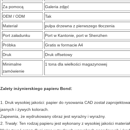
Za pomocą
Galeria zdjęć
OEM / ODM
Tak
Materiał
pulpa drzewna z pierwszego tłoczenia
Port załadunku
Port w Kantonie, port w Shenzhen
Próbka
Gratis w formacie A4
Druk
Druk offsetowy
Minimalne
1 tona dla wielkości magazynowej
zamówienie
Zalety inżynierskiego papieru Bond:
1. Druk wysokiej jakości: papier do rysowania CAD został zaprojektow
jasnych i żywych kolorach.
Zapewnia, że ​​wydrukowany obraz jest wyraźny i wyraźny.
2. Trwały: Ten rodzaj papieru jest wykonany z wysokiej jakości materiałó