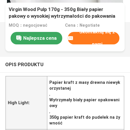
Virgin Wood Pulp 170g - 350g Biały papier
pakowy o wysokiej wytrzymałości do pakowania
MOQ：negocjować
Cena：Negotiate
Skontaktuj się z
Najlepsza cena
nami
OPIS PRODUKTU
Papier kraft z masy drewna niewyk
orzystanej
,
Wytrzymały biały papier opakowani
High Light:
owy
,
350g papier kraft do pudełek na ży
wność