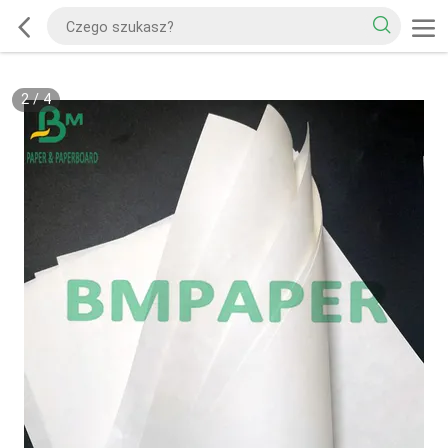
2
/
4