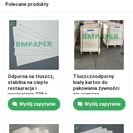
Polecane produkty
Odporna na tłuszcz,
Tłuszczoodporny
stabilna na ciepło
biały karton do
restauracja i
pakowania żywności
Dom
wywiezienie 235g
nie wymaga
245g pojemnik zupy
laminowania
Wyślij zapytanie
Wyślij zapytanie
Karton do misek z
instantem i misek z
Produkty
gorącą zupą
O nas