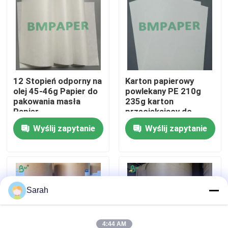
Wycieczka po fabryce
Kontrola jakości
12 Stopień odporny na
Karton papierowy
olej 45-46g Papier do
powlekany PE 210g
Skontaktuj się z nami
pakowania masła
235g karton
Papier
przeciekający do
tłuszczoodporny do
misek z gorącą zupą
Aktualności
Wyślij zapytanie
Wyślij zapytanie
opakowań
spożywczych
Wszystkie przypadki
Papier do plotera CAD
Sarah
Papier NCR bezwęglowy
4:44 AM